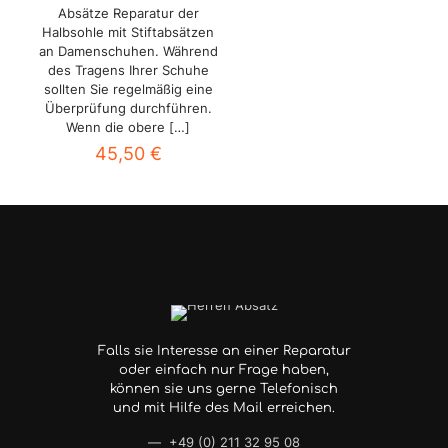
Absätze Reparatur der
Halbsohle mit Stiftabsätzen
an Damenschuhen. Während
des Tragens Ihrer Schuhe
sollten Sie regelmäßig eine
Überprüfung durchführen.
Wenn die obere
[…]
45,50
€
Falls sie Interesse an einer Reparatur
oder einfach nur Frage haben,
können sie uns gerne Telefonisch
und mit Hilfe des Mail erreichen.
— +49 (0) 211 32 95 08