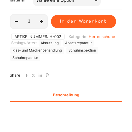
Material
Herren
In den Warenkorb
Absatz
Menge
ARTIKELNUMMER:
H-002
Kategorie:
Herrenschuhe
Schlagwörter:
Abnutzung
Absatzreparatur
Riss- und Mackenbehandlung
Schuhinspektion
Schuhreparatur
Share
Beschreibung
Der Austausch des Absatzes an Herrenschuhen.
Der Absatz ist ein essenzieller Bestandteil eines
Schuhs, der im Laufe der Zeit einer gewissen
Abnutzung unterliegt und somit oft repariert werden