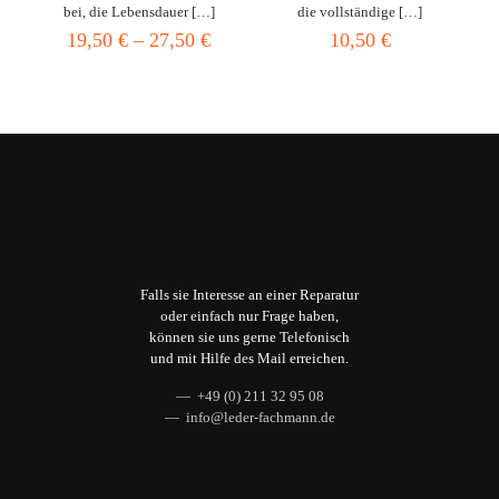
bei, die Lebensdauer
[…]
die vollständige
[…]
19,50
€
–
27,50
€
10,50
€
Falls sie Interesse an einer Reparatur
oder einfach nur Frage haben,
können sie uns gerne Telefonisch
und mit Hilfe des Mail erreichen.
— +49 (0) 211 32 95 08
— info@leder-fachmann.de